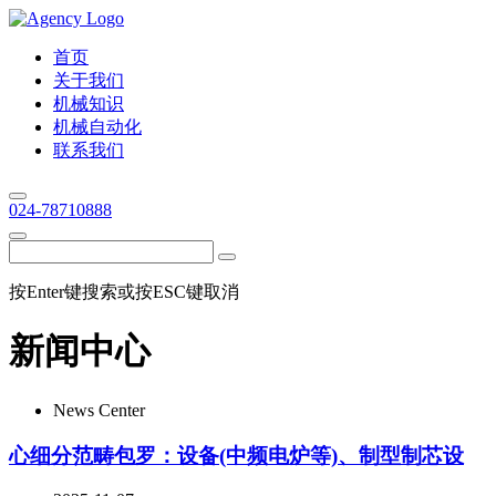
首页
关于我们
机械知识
机械自动化
联系我们
024-78710888
按Enter键搜索或按ESC键取消
新闻中心
News Center
心细分范畴包罗：设备(中频电炉等)、制型制芯设