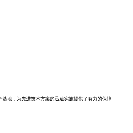
产基地，为先进技术方案的迅速实施提供了有力的保障！