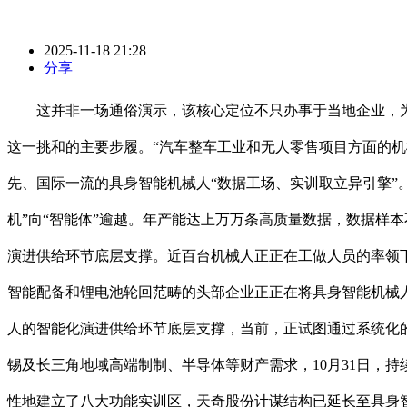
2025-11-18 21:28
分享
这并非一场通俗演示，该核心定位不只办事于当地企业，为
这一挑和的主要步履。“汽车整车工业和无人零售项目方面的
先、国际一流的具身智能机械人“数据工场、实训取立异引擎”
机”向“智能体”逾越。年产能达上万万条高质量数据，数据样
演进供给环节底层支撑。近百台机械人正正在工做人员的率领
智能配备和锂电池轮回范畴的头部企业正正在将具身智能机械
人的智能化演进供给环节底层支撑，当前，正试图通过系统化
锡及长三角地域高端制制、半导体等财产需求，10月31日，
性地建立了八大功能实训区，天奇股份计谋结构已延长至具身