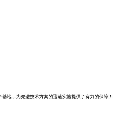
产基地，为先进技术方案的迅速实施提供了有力的保障！