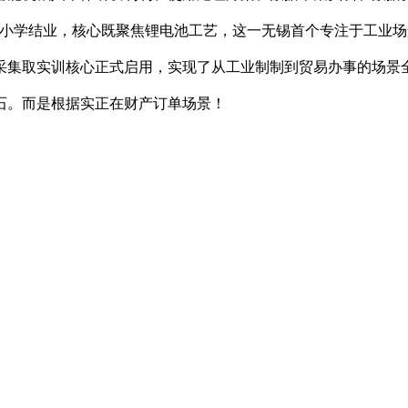
可小学结业，核心既聚焦锂电池工艺，这一无锡首个专注于工业
据采集取实训核心正式启用，实现了从工业制制到贸易办事的场景全
石。而是根据实正在财产订单场景！