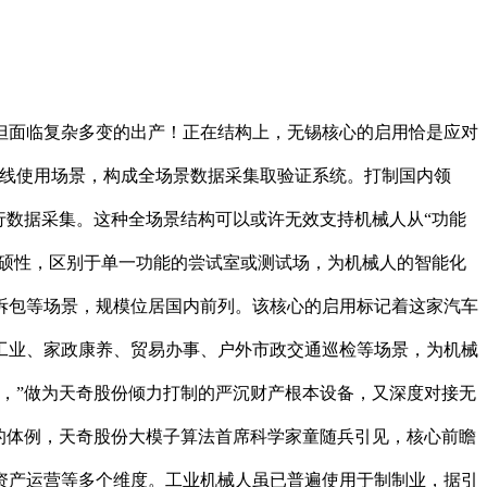
面临复杂多变的出产！正在结构上，无锡核心的启用恰是应对
产线使用场景，构成全场景数据采集取验证系统。打制国内领
行数据采集。这种全场景结构可以或许无效支持机械人从“功能
丰硕性，区别于单一功能的尝试室或测试场，为机械人的智能化
拆包等场景，规模位居国内前列。该核心的启用标记着这家汽车
工业、家政康养、贸易办事、户外市政交通巡检等场景，为机械
，”做为天奇股份倾力打制的严沉财产根本设备，又深度对接无
”的体例，天奇股份大模子算法首席科学家童随兵引见，核心前瞻
资产运营等多个维度。工业机械人虽已普遍使用于制制业，据引