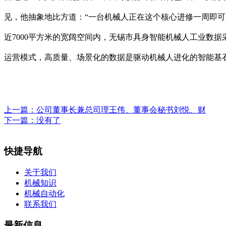
见，他抽象地比方道：“一台机械人正在这个核心进修一周即
近7000平方米的宽阔空间内，无锡市具身智能机械人工业数
运营模式，高质量、场景化的数据是驱动机械人进化的智能基
上一篇：
公司董事长兼总司理王伟、董事会秘书刘悦、财
下一篇：没有了
快捷导航
关于我们
机械知识
机械自动化
联系我们
最新信息