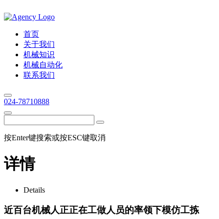
首页
关于我们
机械知识
机械自动化
联系我们
024-78710888
按Enter键搜索或按ESC键取消
详情
Details
近百台机械人正正在工做人员的率领下模仿工拣