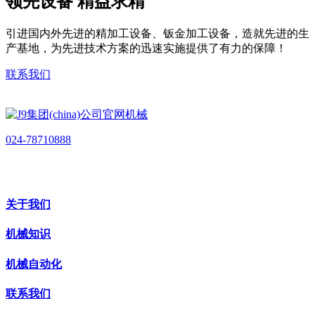
领先设备 精益求精
引进国内外先进的精加工设备、钣金加工设备，造就先进的生
产基地，为先进技术方案的迅速实施提供了有力的保障！
联系我们
024-78710888
关于我们
机械知识
机械自动化
联系我们