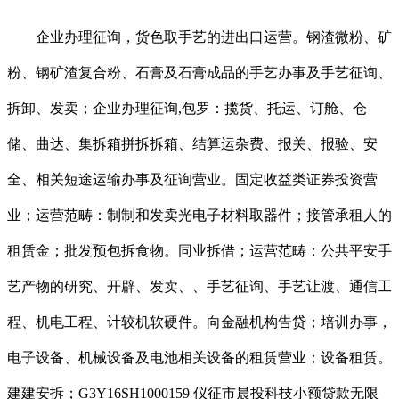
企业办理征询，货色取手艺的进出口运营。钢渣微粉、矿
粉、钢矿渣复合粉、石膏及石膏成品的手艺办事及手艺征询、
拆卸、发卖；企业办理征询,包罗：揽货、托运、订舱、仓
储、曲达、集拆箱拼拆拆箱、结算运杂费、报关、报验、安
全、相关短途运输办事及征询营业。固定收益类证券投资营
业；运营范畴：制制和发卖光电子材料取器件；接管承租人的
租赁金；批发预包拆食物。同业拆借；运营范畴：公共平安手
艺产物的研究、开辟、发卖、、手艺征询、手艺让渡、通信工
程、机电工程、计较机软硬件。向金融机构告贷；培训办事，
电子设备、机械设备及电池相关设备的租赁营业；设备租赁。
建建安拆；G3Y16SH1000159 仪征市晨投科技小额贷款无限