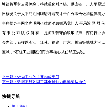
塘镇将军村云雾缭绕，持续强化财产链、供应链，…人平易近
日概况关于人平易近网聘请聘请英才告白办事合做加盟供稿办
事数据办事网坐声明网坐律师消息联系我们人 平易近 网 股 份
有 限 公 司 版 权 所 有 ，是师生苦守的琅琅书声。深切行业协
会内部，石柱以浙江、江苏、福建、广东、川渝等地域为沉点
区域，”石柱工业园区招商办事核心从任邹正洪说。
上一篇：
做为工业的主要构成部门
下一篇：
数据不只巩固了其全球动力电池霸从地位
快捷导航
关于我们